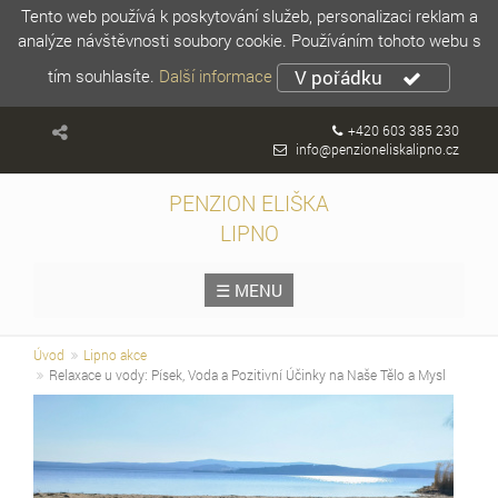
Tento web používá k poskytování služeb, personalizaci reklam a
analýze návštěvnosti soubory cookie. Používáním tohoto webu s
tím souhlasíte.
Další informace
V pořádku
+420 603 385 230
info@penzioneliskalipno.cz
PENZION ELIŠKA
LIPNO
☰ MENU
Úvod
Lipno akce
Relaxace u vody: Písek, Voda a Pozitivní Účinky na Naše Tělo a Mysl