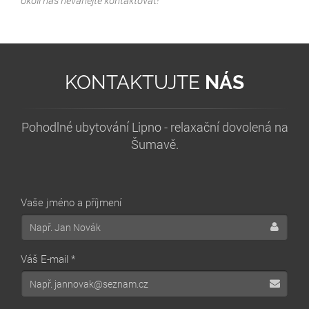
okolí nás neváhejte kontaktovat!
KONTAKTUJTE
NÁS
Pohodlné ubytování Lipno - relaxační dovolená na
Šumavě.
Vaše jméno a příjmení
Váš E-mail *