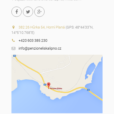
382 26 Hůrka 54, Horní Planá
(GPS: 48°44'33"N,
14°5'10.768"E)
+420 603 385 230
info@penzioneliskalipno.cz