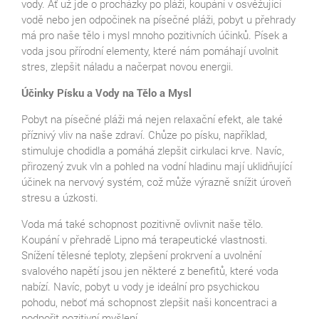
vody. Ať už jde o procházky po pláži, koupání v osvěžující
vodě nebo jen odpočinek na písečné pláži, pobyt u přehrady
má pro naše tělo i mysl mnoho pozitivních účinků. Písek a
voda jsou přírodní elementy, které nám pomáhají uvolnit
stres, zlepšit náladu a načerpat novou energii.
Účinky Písku a Vody na Tělo a Mysl
Pobyt na písečné pláži má nejen relaxační efekt, ale také
příznivý vliv na naše zdraví. Chůze po písku, například,
stimuluje chodidla a pomáhá zlepšit cirkulaci krve. Navíc,
přirozený zvuk vln a pohled na vodní hladinu mají uklidňující
účinek na nervový systém, což může výrazně snížit úroveň
stresu a úzkosti.
Voda má také schopnost pozitivně ovlivnit naše tělo.
Koupání v přehradě Lipno má terapeutické vlastnosti.
Snížení tělesné teploty, zlepšení prokrvení a uvolnění
svalového napětí jsou jen některé z benefitů, které voda
nabízí. Navíc, pobyt u vody je ideální pro psychickou
pohodu, neboť má schopnost zlepšit naši koncentraci a
podpořit pozitivní myšlení.