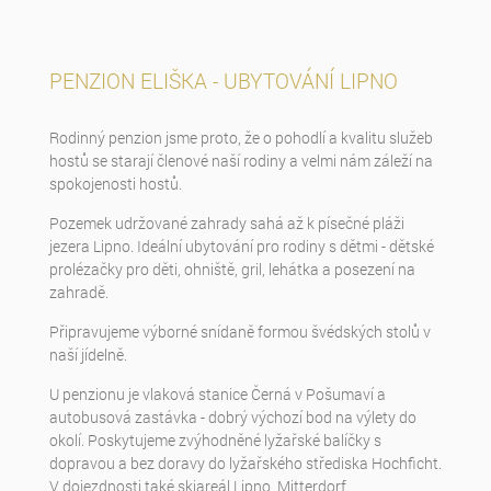
PENZION ELIŠKA - UBYTOVÁNÍ LIPNO
Rodinný penzion jsme proto, že o pohodlí a kvalitu služeb
hostů se starají členové naší rodiny a velmi nám záleží na
spokojenosti hostů.
Pozemek udržované zahrady sahá až k písečné pláži
jezera Lipno. Ideální ubytování pro rodiny s dětmi - dětské
prolézačky pro děti, ohniště, gril, lehátka a posezení na
zahradě.
Připravujeme výborné snídaně formou švédských stolů v
naší jídelně.
U penzionu je vlaková stanice Černá v Pošumaví a
autobusová zastávka - dobrý výchozí bod na výlety do
okolí. Poskytujeme zvýhodněné lyžařské balíčky s
dopravou a bez doravy do lyžařského střediska Hochficht.
V dojezdnosti také skiareál Lipno, Mitterdorf.