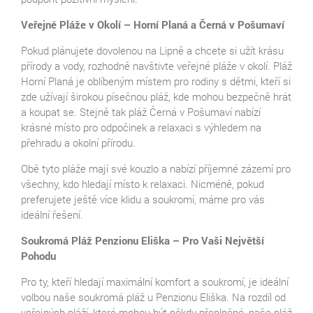
Veřejné Pláže v Okolí – Horní Planá a Černá v Pošumaví
Pokud plánujete dovolenou na Lipně a chcete si užít krásu
přírody a vody, rozhodně navštivte veřejné pláže v okolí. Pláž
Horní Planá je oblíbeným místem pro rodiny s dětmi, kteří si
zde užívají širokou písečnou pláž, kde mohou bezpečně hrát
a koupat se. Stejně tak pláž Černá v Pošumaví nabízí
krásné místo pro odpočinek a relaxaci s výhledem na
přehradu a okolní přírodu.
Obě tyto pláže mají své kouzlo a nabízí příjemné zázemí pro
všechny, kdo hledají místo k relaxaci. Nicméně, pokud
preferujete ještě více klidu a soukromí, máme pro vás
ideální řešení.
Soukromá Pláž Penzionu Eliška – Pro Vaši Největší
Pohodu
Pro ty, kteří hledají maximální komfort a soukromí, je ideální
volbou naše soukromá pláž u Penzionu Eliška. Na rozdíl od
veřejných pláží, které mohou být někdy přeplněné, naše pláž