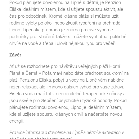
Pokud plánujete dovolenou na Lipně s dětmi, je Penzion
Eliška ideálním místem, kde si užijete spoustu aktivit, ale i
čas pro odpočinek. Kromě krásné pláže si můžete užít
rodinné výlety po okolí nebo zkusit rybaření na přehradě
Lipno. Lipenská přehrada je známá pro své výborné
podmínky pro rybaření, takže si můžete vychutnat poklidné
chvíle na vodě a třeba i ulovit nějakou rybu pro večeři.
Závěr
Ať už se rozhodnete pro návštěvu veřejných pláží Horní
Planá a Černá v Pošumaví nebo dáte přednost soukromí na
pláži Penzionu Eliška, pobyt u vody na Lipně vám nabídne
nejen relaxaci, ale i mnoho dalších výhod pro vaše zdraví.
Písek a voda mají totiž neocenitelné terapeutické účinky a
jsou skvélé pro zlepšení psychické i fyzické pohody. Pokud
plánujete rodinnou dovolenou, Lipno je ideálním místem,
kde si užijete spoustu krásných chvil a načerpáte novou
energii.
Pro více informací o dovolené na Lipně s dětmi a aktivitách v