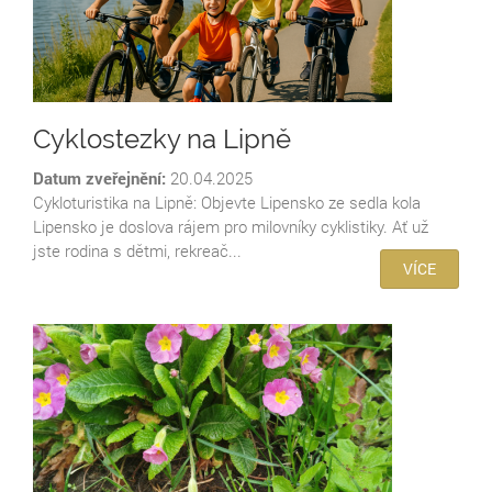
Cyklostezky na Lipně
Datum zveřejnění:
20.04.2025
Cykloturistika na Lipně: Objevte Lipensko ze sedla kola
Lipensko je doslova rájem pro milovníky cyklistiky. Ať už
jste rodina s dětmi, rekreač...
VÍCE