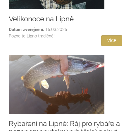
Velikonoce na Lipně
Datum zveřejnění:
15.03.2025
Poznejte Lipno tradičně!
VÍCE
Rybaření na Lipně: Ráj pro rybáře a