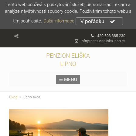
Tento web používá k poskytování služeb, personalizaci reklam a
analýze návštěvnosti soubory cookie. Používáním tohoto webu s
tím souhlasíte.
Další informace
V pořádku
+420 603 385 230
info@penzioneliskalipno.cz
PENZION ELIŠKA
LIPNO
☰ MENU
Úvod
Lipno akce