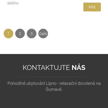
dalšího.
VÍCE
1
2
3
Další
strana
KONTAKTUJTE
NÁS
Pohodlné ubytování Lipno - relaxační dovolená na
Šumavě.