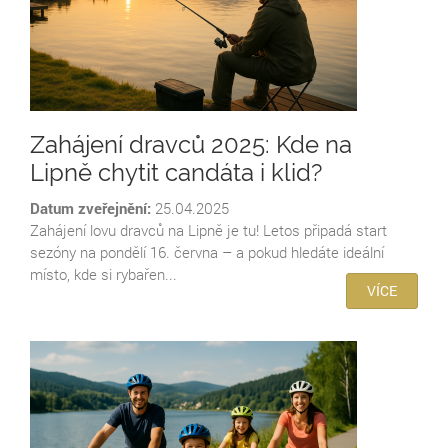
Zahájení dravců 2025: Kde na
Lipně chytit candáta i klid?
Datum zveřejnění:
25.04.2025
Zahájení lovu dravců na Lipně je tu! Letos připadá start
sezóny na pondělí 16. června – a pokud hledáte ideální
místo, kde si rybařen...
VÍCE