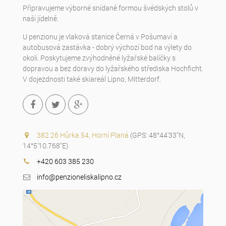
Připravujeme výborné snídaně formou švédských stolů v
naší jídelně.
U penzionu je vlaková stanice Černá v Pošumaví a
autobusová zastávka - dobrý výchozí bod na výlety do
okolí. Poskytujeme zvýhodněné lyžařské balíčky s
dopravou a bez doravy do lyžařského střediska Hochficht.
V dojezdnosti také skiareál Lipno, Mitterdorf.
382 26 Hůrka 54, Horní Planá
(GPS: 48°44'33"N,
14°5'10.768"E)
+420 603 385 230
info@penzioneliskalipno.cz