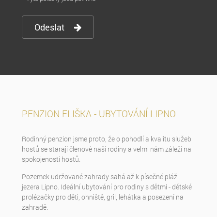
Odeslat
PENZION ELIŠKA - UBYTOVÁNÍ LIPNO
Rodinný penzion jsme proto, že o pohodlí a kvalitu služeb
hostů se starají členové naší rodiny a velmi nám záleží na
spokojenosti hostů.
Pozemek udržované zahrady sahá až k písečné pláži
jezera Lipno. Ideální ubytování pro rodiny s dětmi - dětské
prolézačky pro děti, ohniště, gril, lehátka a posezení na
zahradě.