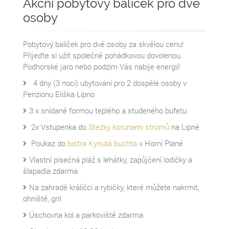
Akční pobytový balíček pro dvě
osoby
Pobytový balíček pro dvě osoby za skvělou cenu!
Přijeďte si užít společně pohádkovou dovolenou.
Podhorské jaro nebo podzim Vás nabije energií!
4 dny (3 noci) ubytování pro 2 dospělé osoby v
Penzionu Eliška Lipno
3 x snídaně formou teplého a studeného bufetu
2x Vstupenka do
Stezky korunami stromů
na Lipně
Poukaz do
bistra Kynutá buchta
v Horní Plané
Vlastní písečná pláž s lehátky, zapůjčení lodičky a
šlapadla zdarma
Na zahradě králíčci a rybičky, které můžete nakrmit,
ohniště, gril
Úschovna kol a parkoviště zdarma