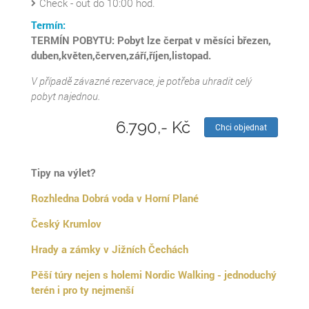
Check - out do 10:00 hod.
Termín:
TERMÍN POBYTU: Pobyt lze čerpat v měsíci březen,
duben,květen,červen,září,říjen,listopad.
V případě závazné rezervace, je potřeba uhradit celý
pobyt najednou.
6.790,- Kč
Chci objednat
Tipy na výlet?
Rozhledna Dobrá voda v Horní Plané
Český Krumlov
Hrady a zámky v Jižních Čechách
Pěší túry nejen s holemi Nordic Walking - jednoduchý
terén i pro ty nejmenší