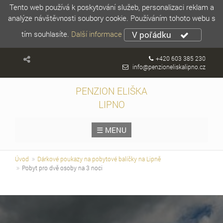
Tento web používá k poskytování služeb, personalizaci reklam a
analýze návštěvnosti soubory cookie. Používáním tohoto webu s
tím souhlasíte.
Další informace
V pořádku
+420 603 385 230
info@penzioneliskalipno.cz
PENZION ELIŠKA
LIPNO
☰ MENU
Úvod
Dárkové poukazy na pobytové balíčky na Lipně
Pobyt pro dvě osoby na 3 noci