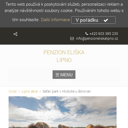
Tento web používá k poskytování služeb, personalizaci reklam a
analýze návštěvnosti soubory cookie. Používáním tohoto webu s
tím souhlasíte.
Další informace
V pořádku
+420 603 385 230
info@penzioneliskalipno.cz
PENZION ELIŠKA
LIPNO
☰ MENU
Úvod
Lipno akce
Safari park v Hluboké u Borovan