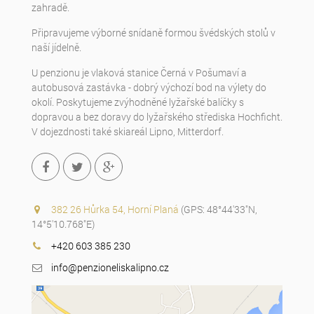
zahradě.
Připravujeme výborné snídaně formou švédských stolů v
naší jídelně.
U penzionu je vlaková stanice Černá v Pošumaví a
autobusová zastávka - dobrý výchozí bod na výlety do
okolí. Poskytujeme zvýhodněné lyžařské balíčky s
dopravou a bez doravy do lyžařského střediska Hochficht.
V dojezdnosti také skiareál Lipno, Mitterdorf.
382 26 Hůrka 54, Horní Planá
(GPS: 48°44'33"N,
14°5'10.768"E)
+420 603 385 230
info@penzioneliskalipno.cz