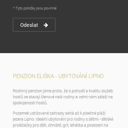
* Tyto položky jsou povinné
Odeslat
PENZION ELIŠKA - UBYTOVÁNÍ LIPNO
Rodinný penzion jsme proto, že o pohodlí a kvalitu služeb
hostů se starají členové naší rodiny a velmi nám záleží na
spokojenosti hostů.
Pozemek udržované zahrady sahá až k písečné pláži
jezera Lipno. Ideální ubytování pro rodiny s dětmi - dětské
prolézačky pro děti, ohniště, gril, lehátka a posezení na