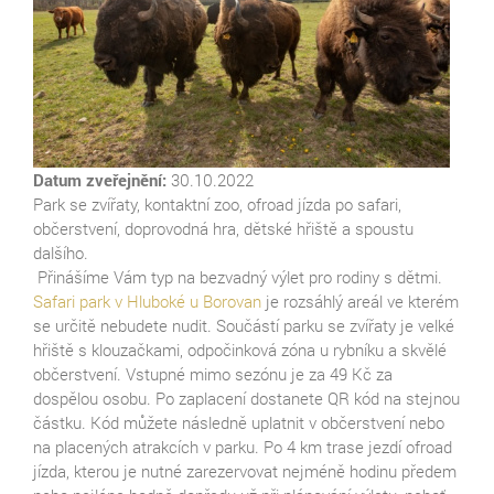
Datum zveřejnění:
30.10.2022
Park se zvířaty, kontaktní zoo, ofroad jízda po safari,
občerstvení, doprovodná hra, dětské hřiště a spoustu
dalšího.
Přinášíme Vám typ na bezvadný výlet pro rodiny s dětmi.
Safari park v Hluboké u Borovan
je rozsáhlý areál ve kterém
se určitě nebudete nudit. Součástí parku se zvířaty je velké
hřiště s klouzačkami, odpočinková zóna u rybníku a skvělé
občerstvení. Vstupné mimo sezónu je za 49 Kč za
dospělou osobu. Po zaplacení dostanete QR kód na stejnou
částku. Kód můžete následně uplatnit v občerstvení nebo
na placených atrakcích v parku. Po 4 km trase jezdí ofroad
jízda, kterou je nutné zarezervovat nejméně hodinu předem