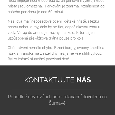
nebo nejlépe hodně dopředu už při plánování výletu, neboť
místa jsou omezená. Parkování je zdarma. Vzdálenost od
našeho penzionu je cca 60 minut.
Naši dva malí neposedové ocenili dětské hřiště, stezku
bosou nohou a my, dalo by se říct, odpočinkovou zónu u
vody. Vstup do areálu je možný i na kole. K tomu je i
uzpůsobená překážková dráha pouze pro kola.
Občerstvení nemělo chybu. Bizóní burgry, ovocný knedlík a
řízek s hranolkama zmizel dřív než jsme vše stihli vyfotit.
Byl to krásný slunečný podzimní den!
KONTAKTUJTE
NÁS
Pohodlné ubytování Lipno - relaxační dovolená na
Šumavě.