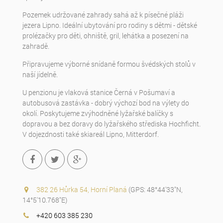
Pozemek udržované zahrady sahá až k písečné pláži
jezera Lipno. Ideální ubytování pro rodiny s dětmi - dětské
prolézačky pro děti, ohniště, gril, lehátka a posezení na
zahradě.
Připravujeme výborné snídaně formou švédských stolů v
naší jídelně.
U penzionu je vlaková stanice Černá v Pošumaví a
autobusová zastávka - dobrý výchozí bod na výlety do
okolí. Poskytujeme zvýhodněné lyžařské balíčky s
dopravou a bez doravy do lyžařského střediska Hochficht.
V dojezdnosti také skiareál Lipno, Mitterdorf.
382 26 Hůrka 54, Horní Planá
(GPS: 48°44'33"N,
14°5'10.768"E)
+420 603 385 230