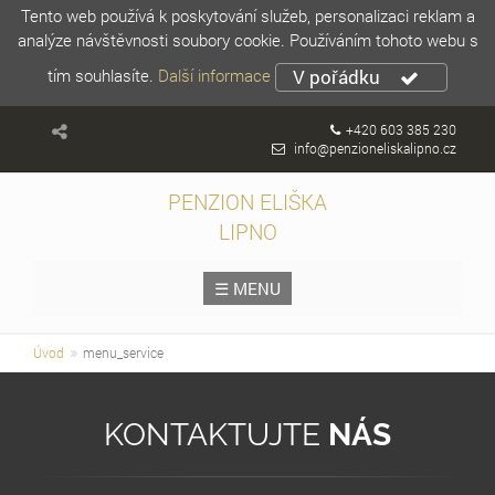
Tento web používá k poskytování služeb, personalizaci reklam a
analýze návštěvnosti soubory cookie. Používáním tohoto webu s
tím souhlasíte.
Další informace
V pořádku
+420 603 385 230
info@penzioneliskalipno.cz
PENZION ELIŠKA
LIPNO
☰ MENU
Úvod
menu_service
KONTAKTUJTE
NÁS