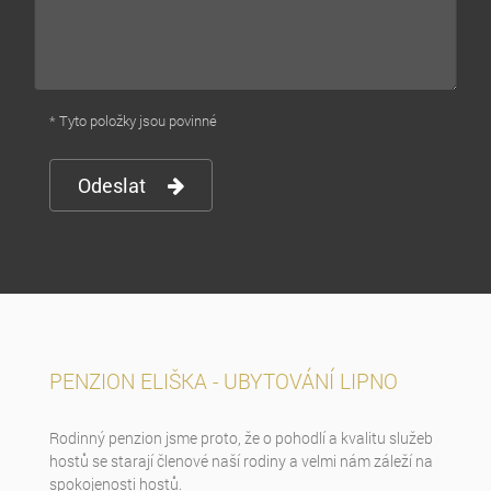
* Tyto položky jsou povinné
Odeslat
PENZION ELIŠKA - UBYTOVÁNÍ LIPNO
Rodinný penzion jsme proto, že o pohodlí a kvalitu služeb
hostů se starají členové naší rodiny a velmi nám záleží na
spokojenosti hostů.